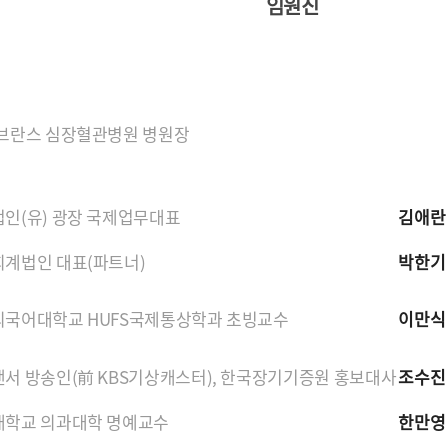
임원진
브란스 심장혈관병원 병원장
인(유) 광장 국제업무대표
김애란
계법인 대표(파트너)
박한기
국어대학교 HUFS국제통상학과 초빙교수
이만식
서 방송인(前 KBS기상캐스터), 한국장기기증원 홍보대사
조수진
대학교 의과대학 명예교수
한만영