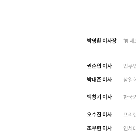
박영환 이사장
前 세
권순엽 이사
법무법
박대준 이사
삼일회
백창기 이사
한국외
오수진 이사
프리랜
조우현 이사
연세