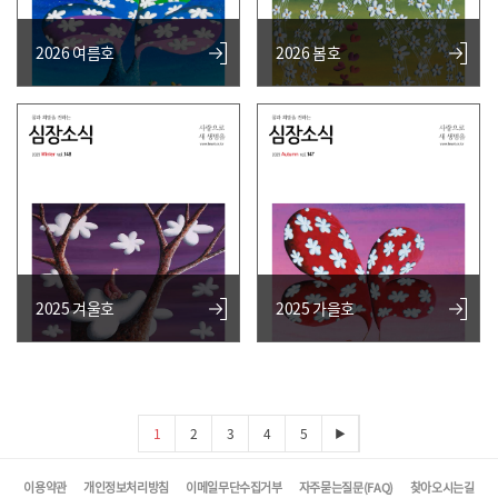
2026 여름호
2026 봄호
2025 겨울호
2025 가을호
1
2
3
4
5
▶
이용약관
개인정보처리방침
이메일무단수집거부
자주묻는질문(FAQ)
찾아오시는길