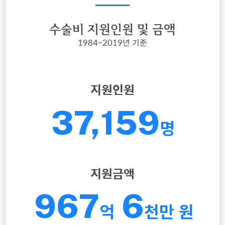
끝날 것 같던 은후의 이야기,
어떻게 이어질 수 있었을까요?
수술비 지원인원 및 금액
1984~2019년 기준
지원인원
37,159
명
한국심장재단
지원금액
감동수기공모 우수상
이은후 환아 어머니 이미경 씨
967
6
실제 사연을 각색하였습니다.
억
천만 원